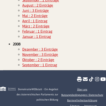
September : 2 Einträge
August : 2 Einträge
Juni : 3 Einträge
Mai : 2 Einträge
April : 1 Eintrag
März : 2 Einträge
Februar : 1 Eintrag
Januar : 1 Eintrag
2008
Dezember : 3 Einträge
November : 3 Einträge
Oktober : 2 Einträge
September : 1 Eintrag
DemokratieWEBstatt - Ein Angebot
Über uns
des österreichischen Parlaments zur
Nutzungsbedingungen / Datenschutz
politischen Bildung
Barrierefreiheitserklärung
Sitemap
Impressum