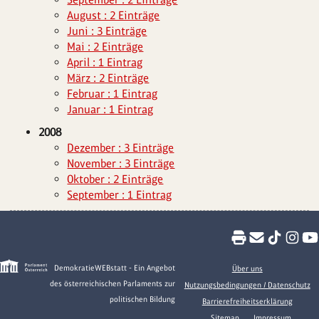
August : 2 Einträge
Juni : 3 Einträge
Mai : 2 Einträge
April : 1 Eintrag
März : 2 Einträge
Februar : 1 Eintrag
Januar : 1 Eintrag
2008
Dezember : 3 Einträge
November : 3 Einträge
Oktober : 2 Einträge
September : 1 Eintrag
DemokratieWEBstatt - Ein Angebot
Über uns
des österreichischen Parlaments zur
Nutzungsbedingungen / Datenschutz
politischen Bildung
Barrierefreiheitserklärung
Sitemap
Impressum