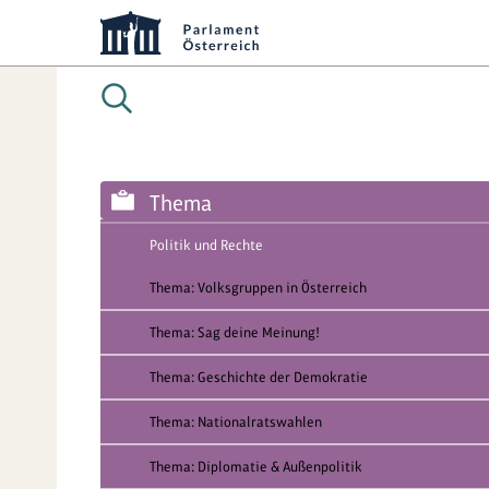
Thema
Politik und Rechte
Thema: Volksgruppen in Österreich
Thema: Sag deine Meinung!
Thema: Geschichte der Demokratie
Thema: Nationalratswahlen
Thema: Diplomatie & Außenpolitik