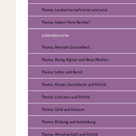
Thema: Landwirtschaft einst und jetzt
Thema: Haben Tiere Rechte?
Lebensbereiche
Thema: Mentale Gesundheit
Thema: Being digital und Neue Medien
Thema: Lehre und Beruf
Thema: Körper, Geschlecht und Politik
Thema: Literatur und Politik
Thema: Geld und Konsum
Thema: Bildung und Ausbildung
Thema: Wissenschaft und Politik