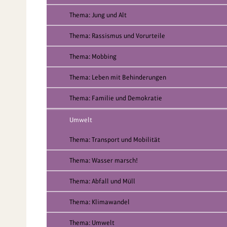
Thema: Jung und Alt
Thema: Rassismus und Vorurteile
Thema: Mobbing
Thema: Leben mit Behinderungen
Thema: Familie und Demokratie
Umwelt
Thema: Transport und Mobilität
Thema: Wasser marsch!
Thema: Abfall und Müll
Thema: Klimawandel
Thema: Umwelt