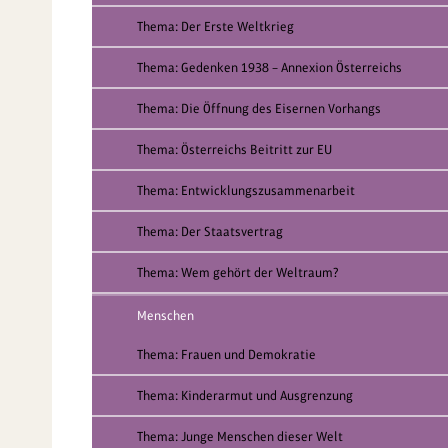
Thema: Der Erste Weltkrieg
Thema: Gedenken 1938 – Annexion Österreichs
Thema: Die Öffnung des Eisernen Vorhangs
Thema: Österreichs Beitritt zur EU
Thema: Entwicklungszusammenarbeit
Thema: Der Staatsvertrag
Thema: Wem gehört der Weltraum?
Menschen
Thema: Frauen und Demokratie
Thema: Kinderarmut und Ausgrenzung
Thema: Junge Menschen dieser Welt