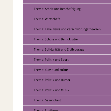
Thema: Arbeit und Beschäftigung
Thema: Wirtschaft
Thema: Fake News und Verschwörungstheorien
Thema: Schule und Demokratie
Thema: Solidarität und Zivilcourage
Thema: Politik und Sport
Thema: Kunst und Kultur
Thema: Politik und Humor
Thema: Politik und Musik
Thema: Gesundheit
Thema: Ernährung