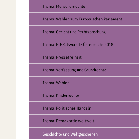
Thema: Menschenrechte
Thema: Wahlen zum Europäischen Parlament
Thema: Gericht und Rechtsprechung
Thema: EU-Ratsvorsitz Österreichs 2018
Thema: Pressefreiheit
Thema: Verfassung und Grundrechte
Thema: Wahlen
Thema: Kinderrechte
Thema: Politisches Handeln
Thema: Demokratie weltweit
Geschichte und Weltgeschehen