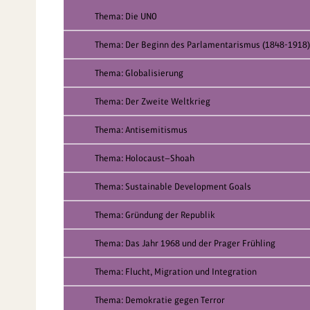
Thema: Die UNO
Thema: Der Beginn des Parlamentarismus (1848-1918)
Thema: Globalisierung
Thema: Der Zweite Weltkrieg
Thema: Antisemitismus
Thema: Holocaust—Shoah
Thema: Sustainable Development Goals
Thema: Gründung der Republik
Thema: Das Jahr 1968 und der Prager Frühling
Thema: Flucht, Migration und Integration
Thema: Demokratie gegen Terror