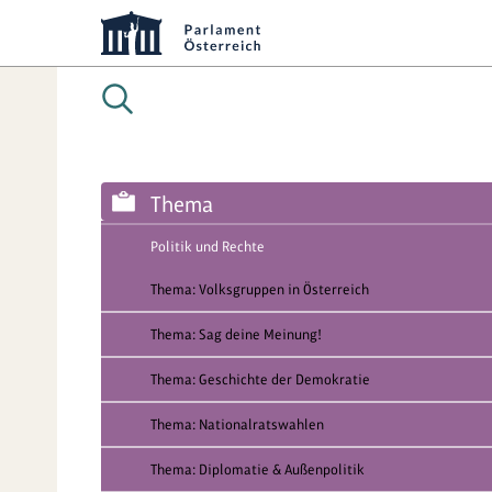
Thema
Politik und Rechte
Thema: Volksgruppen in Österreich
Thema: Sag deine Meinung!
Thema: Geschichte der Demokratie
Thema: Nationalratswahlen
Thema: Diplomatie & Außenpolitik