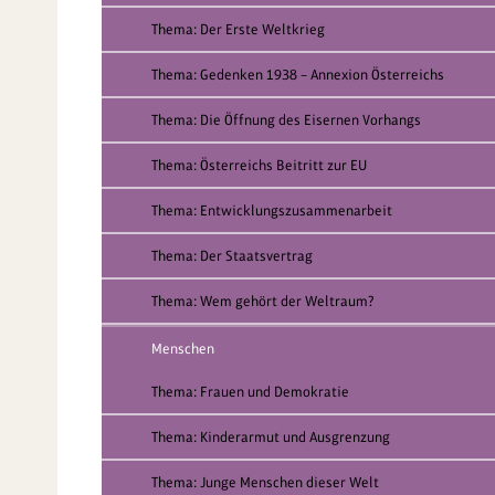
Thema: Der Erste Weltkrieg
Thema: Gedenken 1938 – Annexion Österreichs
Thema: Die Öffnung des Eisernen Vorhangs
Thema: Österreichs Beitritt zur EU
Thema: Entwicklungszusammenarbeit
Thema: Der Staatsvertrag
Thema: Wem gehört der Weltraum?
Menschen
Thema: Frauen und Demokratie
Thema: Kinderarmut und Ausgrenzung
Thema: Junge Menschen dieser Welt