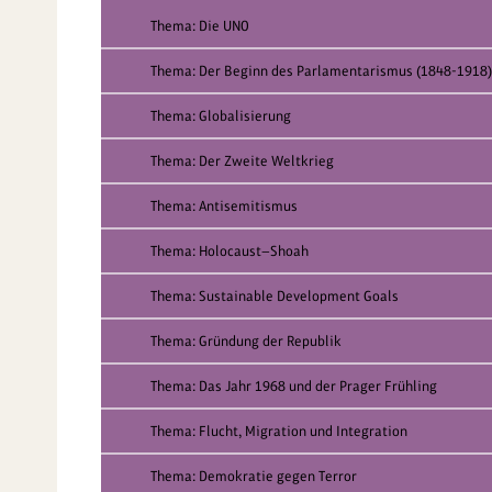
Thema: Die UNO
Thema: Der Beginn des Parlamentarismus (1848-1918)
Thema: Globalisierung
Thema: Der Zweite Weltkrieg
Thema: Antisemitismus
Thema: Holocaust—Shoah
Thema: Sustainable Development Goals
Thema: Gründung der Republik
Thema: Das Jahr 1968 und der Prager Frühling
Thema: Flucht, Migration und Integration
Thema: Demokratie gegen Terror