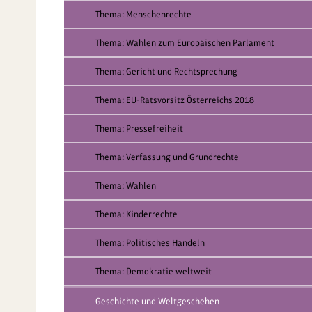
Thema: Menschenrechte
Thema: Wahlen zum Europäischen Parlament
Thema: Gericht und Rechtsprechung
Thema: EU-Ratsvorsitz Österreichs 2018
Thema: Pressefreiheit
Thema: Verfassung und Grundrechte
Thema: Wahlen
Thema: Kinderrechte
Thema: Politisches Handeln
Thema: Demokratie weltweit
Geschichte und Weltgeschehen