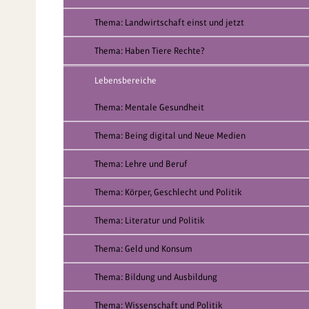
Thema: Landwirtschaft einst und jetzt
Thema: Haben Tiere Rechte?
Lebensbereiche
Thema: Mentale Gesundheit
Thema: Being digital und Neue Medien
Thema: Lehre und Beruf
Thema: Körper, Geschlecht und Politik
Thema: Literatur und Politik
Thema: Geld und Konsum
Thema: Bildung und Ausbildung
Thema: Wissenschaft und Politik