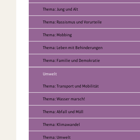
Thema: Jung und Alt
Thema: Rassismus und Vorurteile
Thema: Mobbing
Thema: Leben mit Behinderungen
Thema: Familie und Demokratie
Umwelt
Thema: Transport und Mobilität
Thema: Wasser marsch!
Thema: Abfall und Müll
Thema: Klimawandel
Thema: Umwelt