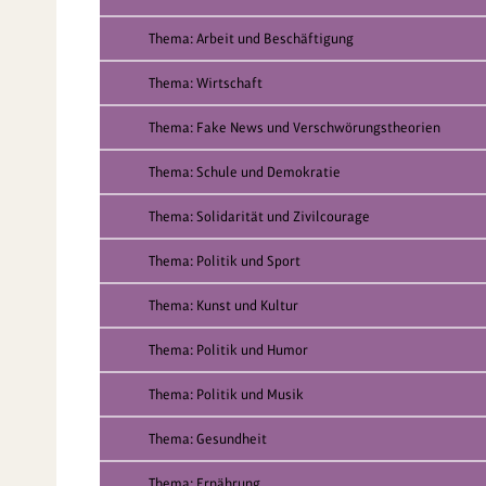
Thema: Arbeit und Beschäftigung
Thema: Wirtschaft
Thema: Fake News und Verschwörungstheorien
Thema: Schule und Demokratie
Thema: Solidarität und Zivilcourage
Thema: Politik und Sport
Thema: Kunst und Kultur
Thema: Politik und Humor
Thema: Politik und Musik
Thema: Gesundheit
Thema: Ernährung