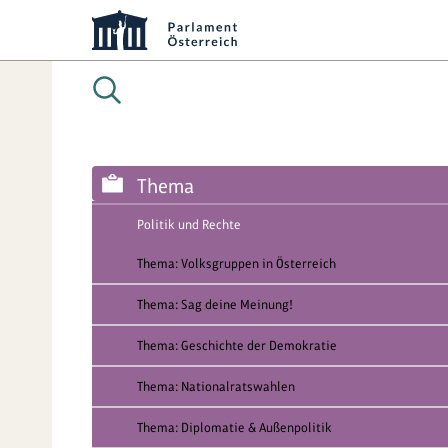
Thema
Politik und Rechte
Thema: Volksgruppen in Österreich
Thema: Sag deine Meinung!
Thema: Geschichte der Demokratie
Thema: Nationalratswahlen
Thema: Diplomatie & Außenpolitik