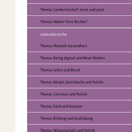
Thema: Landwirtschaft einst und jetzt
Thema: Haben Tiere Rechte?
Lebensbereiche
Thema: Mentale Gesundheit
Thema: Being digital und Neue Medien
Thema: Lehre und Beruf
Thema: Körper, Geschlecht und Politik
Thema: Literatur und Politik
Thema: Geld und Konsum
Thema: Bildung und Ausbildung
Thema: Wissenschaft und Politik