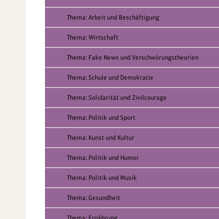
Thema: Arbeit und Beschäftigung
Thema: Wirtschaft
Thema: Fake News und Verschwörungstheorien
Thema: Schule und Demokratie
Thema: Solidarität und Zivilcourage
Thema: Politik und Sport
Thema: Kunst und Kultur
Thema: Politik und Humor
Thema: Politik und Musik
Thema: Gesundheit
Thema: Ernährung