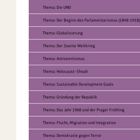
Thema: Die UNO
Thema: Der Beginn des Parlamentarismus (1848-1918)
Thema: Globalisierung
Thema: Der Zweite Weltkrieg
Thema: Antisemitismus
Thema: Holocaust—Shoah
Thema: Sustainable Development Goals
Thema: Gründung der Republik
Thema: Das Jahr 1968 und der Prager Frühling
Thema: Flucht, Migration und Integration
Thema: Demokratie gegen Terror