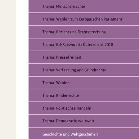
Thema: Menschenrechte
Thema: Wahlen zum Europäischen Parlament
Thema: Gericht und Rechtsprechung
Thema: EU-Ratsvorsitz Österreichs 2018
Thema: Pressefreiheit
Thema: Verfassung und Grundrechte
Thema: Wahlen
Thema: Kinderrechte
Thema: Politisches Handeln
Thema: Demokratie weltweit
Geschichte und Weltgeschehen