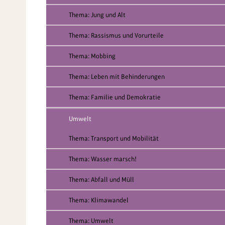
Thema: Jung und Alt
Thema: Rassismus und Vorurteile
Thema: Mobbing
Thema: Leben mit Behinderungen
Thema: Familie und Demokratie
Umwelt
Thema: Transport und Mobilität
Thema: Wasser marsch!
Thema: Abfall und Müll
Thema: Klimawandel
Thema: Umwelt