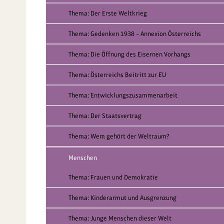
Thema: Der Erste Weltkrieg
Thema: Gedenken 1938 – Annexion Österreichs
Thema: Die Öffnung des Eisernen Vorhangs
Thema: Österreichs Beitritt zur EU
Thema: Entwicklungszusammenarbeit
Thema: Der Staatsvertrag
Thema: Wem gehört der Weltraum?
Menschen
Thema: Frauen und Demokratie
Thema: Kinderarmut und Ausgrenzung
Thema: Junge Menschen dieser Welt