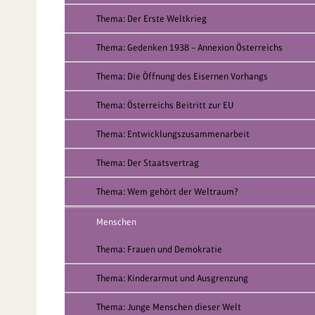
Thema: Der Erste Weltkrieg
Thema: Gedenken 1938 – Annexion Österreichs
Thema: Die Öffnung des Eisernen Vorhangs
Thema: Österreichs Beitritt zur EU
Thema: Entwicklungszusammenarbeit
Thema: Der Staatsvertrag
Thema: Wem gehört der Weltraum?
Menschen
Thema: Frauen und Demokratie
Thema: Kinderarmut und Ausgrenzung
Thema: Junge Menschen dieser Welt