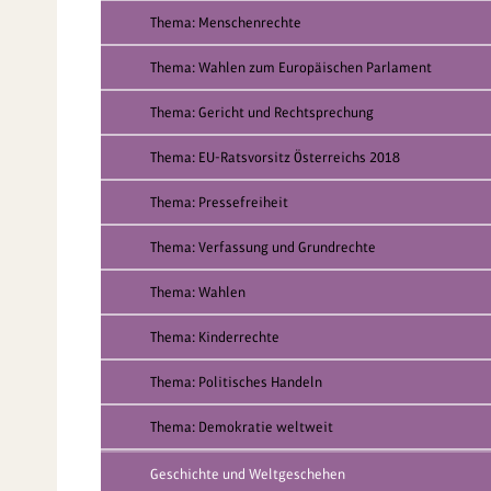
Thema: Menschenrechte
Thema: Wahlen zum Europäischen Parlament
Thema: Gericht und Rechtsprechung
Thema: EU-Ratsvorsitz Österreichs 2018
Thema: Pressefreiheit
Thema: Verfassung und Grundrechte
Thema: Wahlen
Thema: Kinderrechte
Thema: Politisches Handeln
Thema: Demokratie weltweit
Geschichte und Weltgeschehen