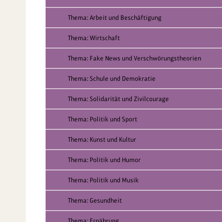
Thema: Arbeit und Beschäftigung
Thema: Wirtschaft
Thema: Fake News und Verschwörungstheorien
Thema: Schule und Demokratie
Thema: Solidarität und Zivilcourage
Thema: Politik und Sport
Thema: Kunst und Kultur
Thema: Politik und Humor
Thema: Politik und Musik
Thema: Gesundheit
Thema: Ernährung