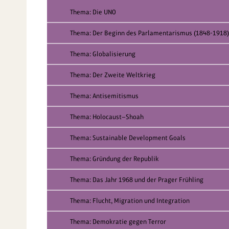
Thema: Die UNO
Thema: Der Beginn des Parlamentarismus (1848-1918)
Thema: Globalisierung
Thema: Der Zweite Weltkrieg
Thema: Antisemitismus
Thema: Holocaust—Shoah
Thema: Sustainable Development Goals
Thema: Gründung der Republik
Thema: Das Jahr 1968 und der Prager Frühling
Thema: Flucht, Migration und Integration
Thema: Demokratie gegen Terror