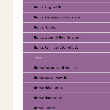
Thema: Jung und Alt
Thema: Rassismus und Vorurteile
Thema: Mobbing
Thema: Leben mit Behinderungen
Thema: Familie und Demokratie
Umwelt
Thema: Transport und Mobilität
Thema: Wasser marsch!
Thema: Abfall und Müll
Thema: Klimawandel
Thema: Umwelt