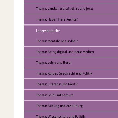
Thema: Landwirtschaft einst und jetzt
Thema: Haben Tiere Rechte?
Lebensbereiche
Thema: Mentale Gesundheit
Thema: Being digital und Neue Medien
Thema: Lehre und Beruf
Thema: Körper, Geschlecht und Politik
Thema: Literatur und Politik
Thema: Geld und Konsum
Thema: Bildung und Ausbildung
Thema: Wissenschaft und Politik