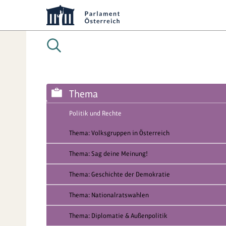
Thema
Politik und Rechte
Thema: Volksgruppen in Österreich
Thema: Sag deine Meinung!
Thema: Geschichte der Demokratie
Thema: Nationalratswahlen
Thema: Diplomatie & Außenpolitik