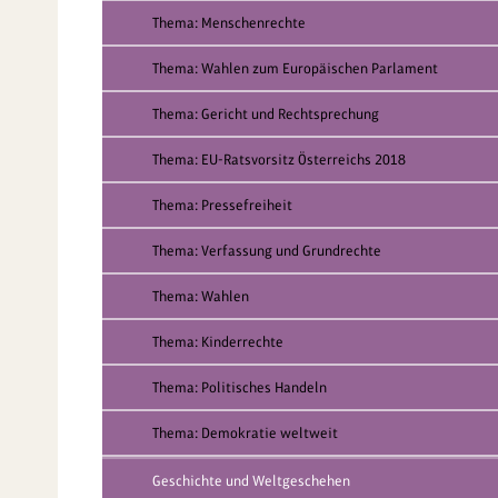
Thema: Menschenrechte
Thema: Wahlen zum Europäischen Parlament
Thema: Gericht und Rechtsprechung
Thema: EU-Ratsvorsitz Österreichs 2018
Thema: Pressefreiheit
Thema: Verfassung und Grundrechte
Thema: Wahlen
Thema: Kinderrechte
Thema: Politisches Handeln
Thema: Demokratie weltweit
Geschichte und Weltgeschehen