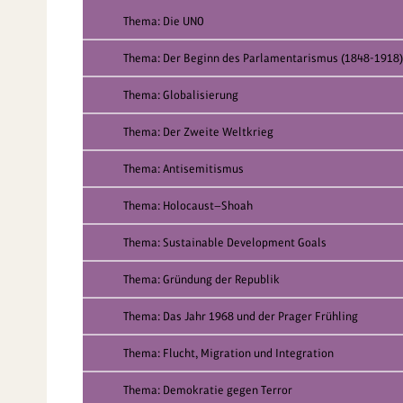
Thema: Die UNO
Thema: Der Beginn des Parlamentarismus (1848-1918)
Thema: Globalisierung
Thema: Der Zweite Weltkrieg
Thema: Antisemitismus
Thema: Holocaust—Shoah
Thema: Sustainable Development Goals
Thema: Gründung der Republik
Thema: Das Jahr 1968 und der Prager Frühling
Thema: Flucht, Migration und Integration
Thema: Demokratie gegen Terror