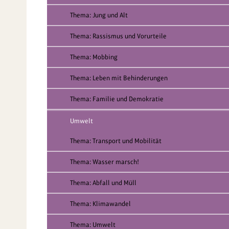
Thema: Jung und Alt
Thema: Rassismus und Vorurteile
Thema: Mobbing
Thema: Leben mit Behinderungen
Thema: Familie und Demokratie
Umwelt
Thema: Transport und Mobilität
Thema: Wasser marsch!
Thema: Abfall und Müll
Thema: Klimawandel
Thema: Umwelt