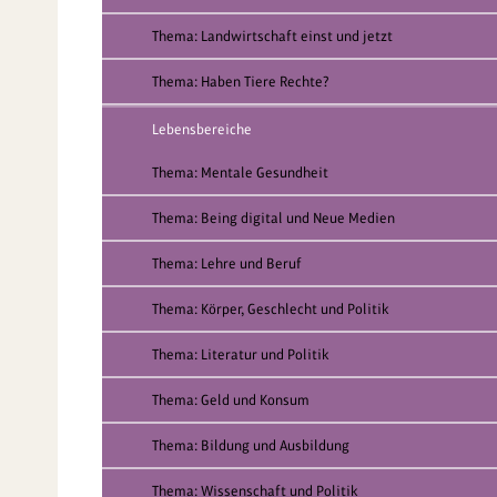
Thema: Landwirtschaft einst und jetzt
Thema: Haben Tiere Rechte?
Lebensbereiche
Thema: Mentale Gesundheit
Thema: Being digital und Neue Medien
Thema: Lehre und Beruf
Thema: Körper, Geschlecht und Politik
Thema: Literatur und Politik
Thema: Geld und Konsum
Thema: Bildung und Ausbildung
Thema: Wissenschaft und Politik