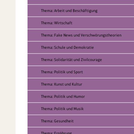
Thema: Arbeit und Beschäftigung
Thema: Wirtschaft
Thema: Fake News und Verschwörungstheorien
Thema: Schule und Demokratie
Thema: Solidarität und Zivilcourage
Thema: Politik und Sport
Thema: Kunst und Kultur
Thema: Politik und Humor
Thema: Politik und Musik
Thema: Gesundheit
Thema: Ernährung