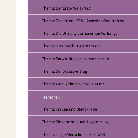
Thema: Der Erste Weltkrieg
Thema: Gedenken 1938 – Annexion Österreichs
Thema: Die Öffnung des Eisernen Vorhangs
Thema: Österreichs Beitritt zur EU
Thema: Entwicklungszusammenarbeit
Thema: Der Staatsvertrag
Thema: Wem gehört der Weltraum?
Menschen
Thema: Frauen und Demokratie
Thema: Kinderarmut und Ausgrenzung
Thema: Junge Menschen dieser Welt