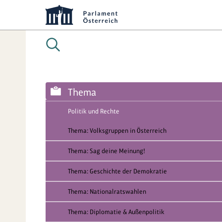
Thema
Politik und Rechte
Thema: Volksgruppen in Österreich
Thema: Sag deine Meinung!
Thema: Geschichte der Demokratie
Thema: Nationalratswahlen
Thema: Diplomatie & Außenpolitik