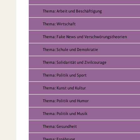
Thema: Arbeit und Beschäftigung
Thema: Wirtschaft
Thema: Fake News und Verschwörungstheorien
Thema: Schule und Demokratie
Thema: Solidarität und Zivilcourage
Thema: Politik und Sport
Thema: Kunst und Kultur
Thema: Politik und Humor
Thema: Politik und Musik
Thema: Gesundheit
Thema: Ernährung