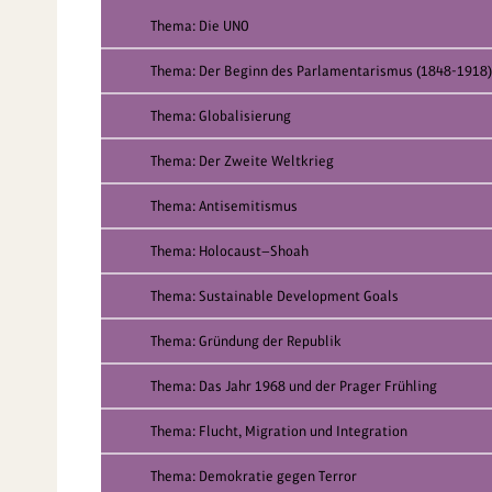
Thema: Die UNO
Thema: Der Beginn des Parlamentarismus (1848-1918)
Thema: Globalisierung
Thema: Der Zweite Weltkrieg
Thema: Antisemitismus
Thema: Holocaust—Shoah
Thema: Sustainable Development Goals
Thema: Gründung der Republik
Thema: Das Jahr 1968 und der Prager Frühling
Thema: Flucht, Migration und Integration
Thema: Demokratie gegen Terror