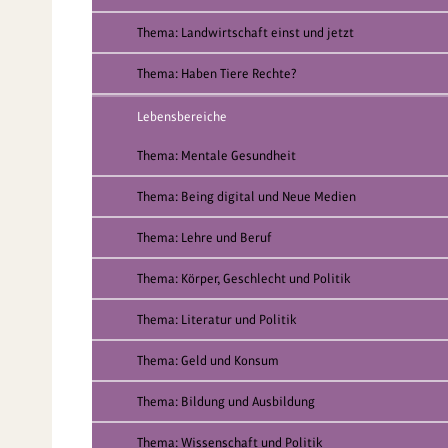
Thema: Landwirtschaft einst und jetzt
Thema: Haben Tiere Rechte?
Lebensbereiche
Thema: Mentale Gesundheit
Thema: Being digital und Neue Medien
Thema: Lehre und Beruf
Thema: Körper, Geschlecht und Politik
Thema: Literatur und Politik
Thema: Geld und Konsum
Thema: Bildung und Ausbildung
Thema: Wissenschaft und Politik