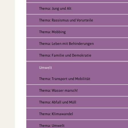
Thema: Jung und Alt
Thema: Rassismus und Vorurteile
Thema: Mobbing
Thema: Leben mit Behinderungen
Thema: Familie und Demokratie
Umwelt
Thema: Transport und Mobilität
Thema: Wasser marsch!
Thema: Abfall und Müll
Thema: Klimawandel
Thema: Umwelt