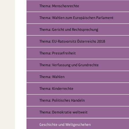
Thema: Menschenrechte
Thema: Wahlen zum Europäischen Parlament
Thema: Gericht und Rechtsprechung
Thema: EU-Ratsvorsitz Österreichs 2018
Thema: Pressefreiheit
Thema: Verfassung und Grundrechte
Thema: Wahlen
Thema: Kinderrechte
Thema: Politisches Handeln
Thema: Demokratie weltweit
Geschichte und Weltgeschehen