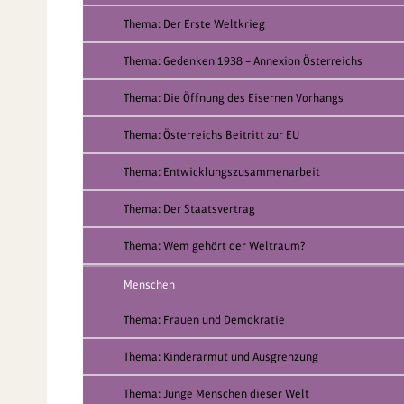
Thema: Der Erste Weltkrieg
Thema: Gedenken 1938 – Annexion Österreichs
Thema: Die Öffnung des Eisernen Vorhangs
Thema: Österreichs Beitritt zur EU
Thema: Entwicklungszusammenarbeit
Thema: Der Staatsvertrag
Thema: Wem gehört der Weltraum?
Menschen
Thema: Frauen und Demokratie
Thema: Kinderarmut und Ausgrenzung
Thema: Junge Menschen dieser Welt