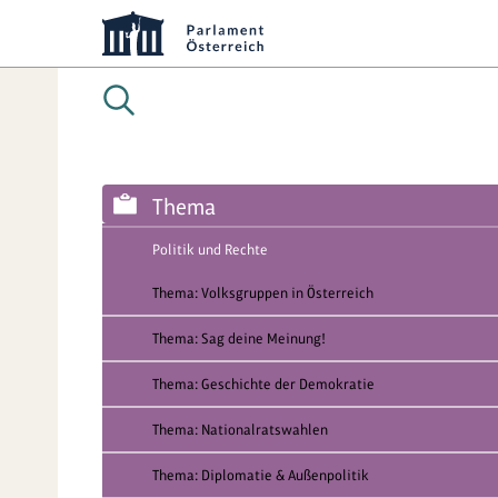
Thema
Politik und Rechte
Thema: Volksgruppen in Österreich
Thema: Sag deine Meinung!
Thema: Geschichte der Demokratie
Thema: Nationalratswahlen
Thema: Diplomatie & Außenpolitik