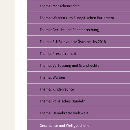
Thema: Menschenrechte
Thema: Wahlen zum Europäischen Parlament
Thema: Gericht und Rechtsprechung
Thema: EU-Ratsvorsitz Österreichs 2018
Thema: Pressefreiheit
Thema: Verfassung und Grundrechte
Thema: Wahlen
Thema: Kinderrechte
Thema: Politisches Handeln
Thema: Demokratie weltweit
Geschichte und Weltgeschehen