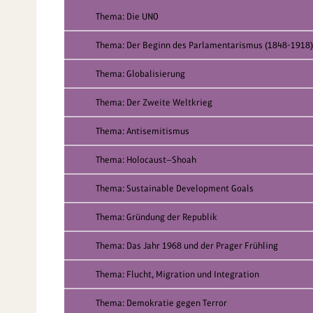
Thema: Die UNO
Thema: Der Beginn des Parlamentarismus (1848-1918)
Thema: Globalisierung
Thema: Der Zweite Weltkrieg
Thema: Antisemitismus
Thema: Holocaust—Shoah
Thema: Sustainable Development Goals
Thema: Gründung der Republik
Thema: Das Jahr 1968 und der Prager Frühling
Thema: Flucht, Migration und Integration
Thema: Demokratie gegen Terror