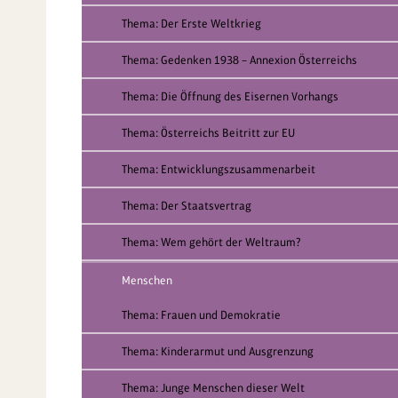
Thema: Der Erste Weltkrieg
Thema: Gedenken 1938 – Annexion Österreichs
Thema: Die Öffnung des Eisernen Vorhangs
Thema: Österreichs Beitritt zur EU
Thema: Entwicklungszusammenarbeit
Thema: Der Staatsvertrag
Thema: Wem gehört der Weltraum?
Menschen
Thema: Frauen und Demokratie
Thema: Kinderarmut und Ausgrenzung
Thema: Junge Menschen dieser Welt