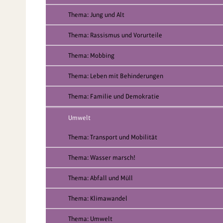
Thema: Jung und Alt
Thema: Rassismus und Vorurteile
Thema: Mobbing
Thema: Leben mit Behinderungen
Thema: Familie und Demokratie
Umwelt
Thema: Transport und Mobilität
Thema: Wasser marsch!
Thema: Abfall und Müll
Thema: Klimawandel
Thema: Umwelt