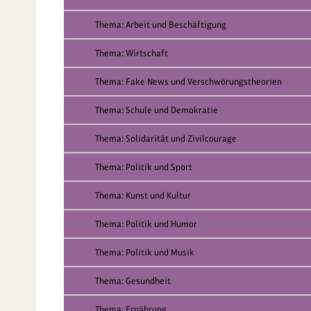
Thema: Arbeit und Beschäftigung
Thema: Wirtschaft
Thema: Fake News und Verschwörungstheorien
Thema: Schule und Demokratie
Thema: Solidarität und Zivilcourage
Thema: Politik und Sport
Thema: Kunst und Kultur
Thema: Politik und Humor
Thema: Politik und Musik
Thema: Gesundheit
Thema: Ernährung