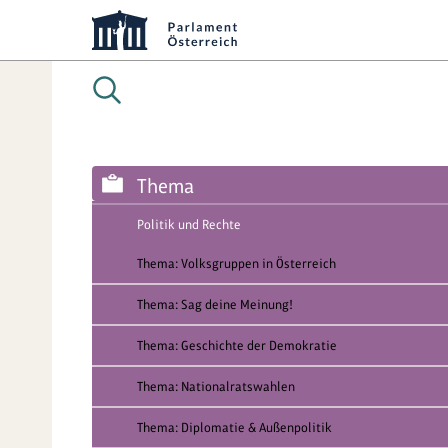
Thema
Politik und Rechte
Thema: Volksgruppen in Österreich
Thema: Sag deine Meinung!
Thema: Geschichte der Demokratie
Thema: Nationalratswahlen
Thema: Diplomatie & Außenpolitik