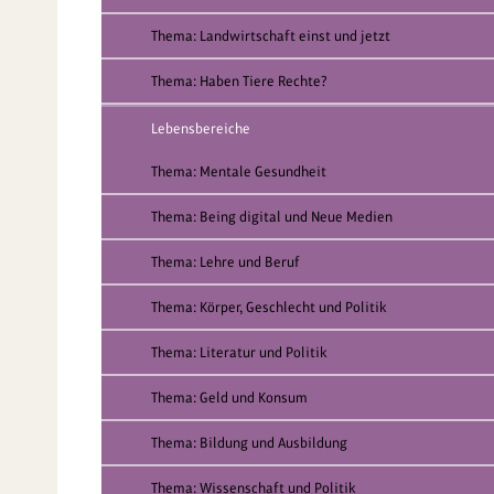
Thema: Landwirtschaft einst und jetzt
Thema: Haben Tiere Rechte?
Lebensbereiche
Thema: Mentale Gesundheit
Thema: Being digital und Neue Medien
Thema: Lehre und Beruf
Thema: Körper, Geschlecht und Politik
Thema: Literatur und Politik
Thema: Geld und Konsum
Thema: Bildung und Ausbildung
Thema: Wissenschaft und Politik