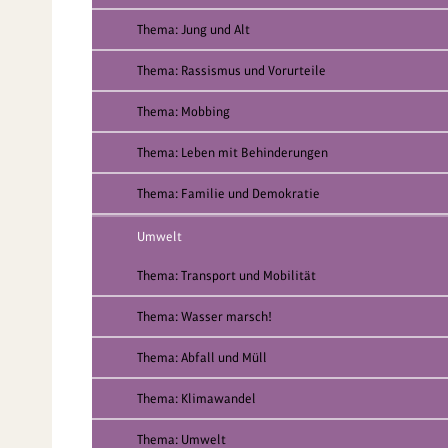
Thema: Jung und Alt
Thema: Rassismus und Vorurteile
Thema: Mobbing
Thema: Leben mit Behinderungen
Thema: Familie und Demokratie
Umwelt
Thema: Transport und Mobilität
Thema: Wasser marsch!
Thema: Abfall und Müll
Thema: Klimawandel
Thema: Umwelt