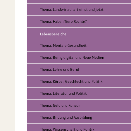
Thema: Landwirtschaft einst und jetzt
Thema: Haben Tiere Rechte?
Lebensbereiche
Thema: Mentale Gesundheit
Thema: Being digital und Neue Medien
Thema: Lehre und Beruf
Thema: Körper, Geschlecht und Politik
Thema: Literatur und Politik
Thema: Geld und Konsum
Thema: Bildung und Ausbildung
Thema: Wissenschaft und Politik