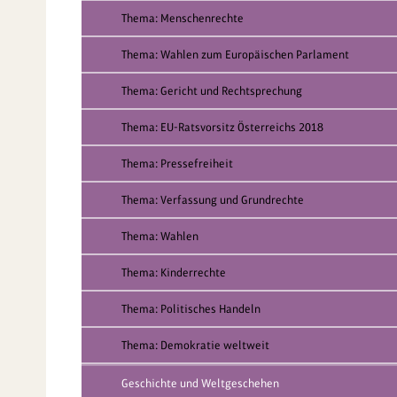
Thema: Menschenrechte
Thema: Wahlen zum Europäischen Parlament
Thema: Gericht und Rechtsprechung
Thema: EU-Ratsvorsitz Österreichs 2018
Thema: Pressefreiheit
Thema: Verfassung und Grundrechte
Thema: Wahlen
Thema: Kinderrechte
Thema: Politisches Handeln
Thema: Demokratie weltweit
Geschichte und Weltgeschehen