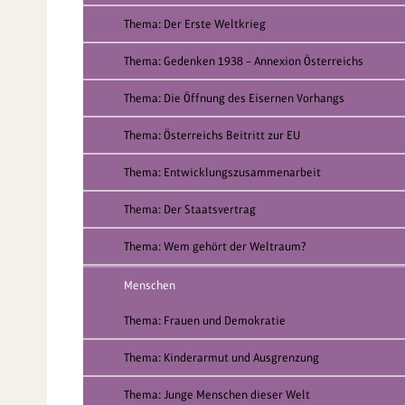
Thema: Der Erste Weltkrieg
Thema: Gedenken 1938 – Annexion Österreichs
Thema: Die Öffnung des Eisernen Vorhangs
Thema: Österreichs Beitritt zur EU
Thema: Entwicklungszusammenarbeit
Thema: Der Staatsvertrag
Thema: Wem gehört der Weltraum?
Menschen
Thema: Frauen und Demokratie
Thema: Kinderarmut und Ausgrenzung
Thema: Junge Menschen dieser Welt