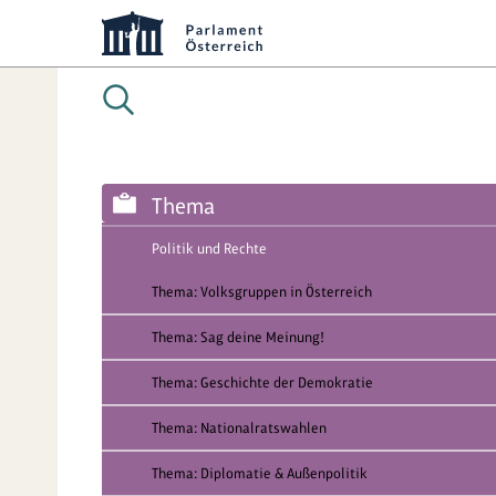
Thema
Politik und Rechte
Thema: Volksgruppen in Österreich
Thema: Sag deine Meinung!
Thema: Geschichte der Demokratie
Thema: Nationalratswahlen
Thema: Diplomatie & Außenpolitik