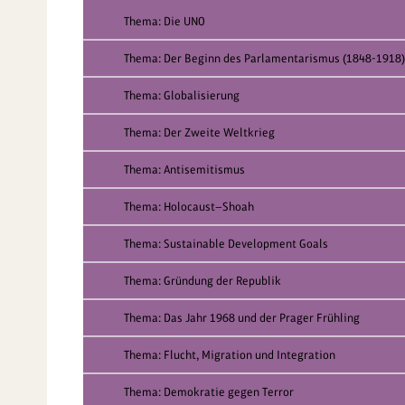
Thema: Die UNO
Thema: Der Beginn des Parlamentarismus (1848-1918)
Thema: Globalisierung
Thema: Der Zweite Weltkrieg
Thema: Antisemitismus
Thema: Holocaust—Shoah
Thema: Sustainable Development Goals
Thema: Gründung der Republik
Thema: Das Jahr 1968 und der Prager Frühling
Thema: Flucht, Migration und Integration
Thema: Demokratie gegen Terror