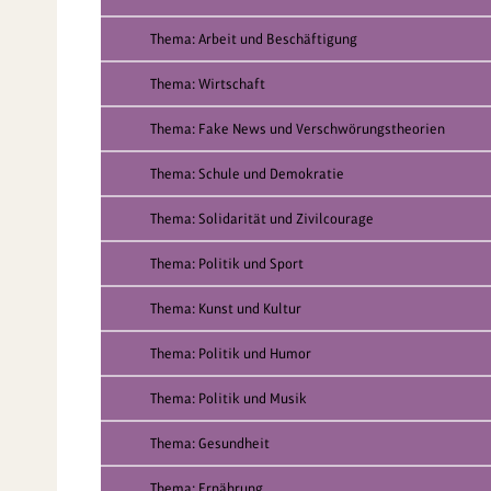
Thema: Arbeit und Beschäftigung
Thema: Wirtschaft
Thema: Fake News und Verschwörungstheorien
Thema: Schule und Demokratie
Thema: Solidarität und Zivilcourage
Thema: Politik und Sport
Thema: Kunst und Kultur
Thema: Politik und Humor
Thema: Politik und Musik
Thema: Gesundheit
Thema: Ernährung