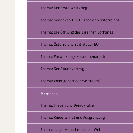
Thema: Der Erste Weltkrieg
Thema: Gedenken 1938 – Annexion Österreichs
Thema: Die Öffnung des Eisernen Vorhangs
Thema: Österreichs Beitritt zur EU
Thema: Entwicklungszusammenarbeit
Thema: Der Staatsvertrag
Thema: Wem gehört der Weltraum?
Menschen
Thema: Frauen und Demokratie
Thema: Kinderarmut und Ausgrenzung
Thema: Junge Menschen dieser Welt