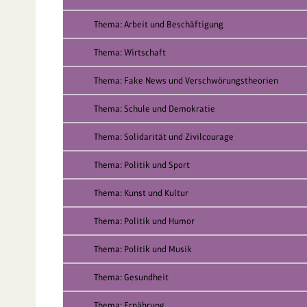
Thema: Arbeit und Beschäftigung
Thema: Wirtschaft
Thema: Fake News und Verschwörungstheorien
Thema: Schule und Demokratie
Thema: Solidarität und Zivilcourage
Thema: Politik und Sport
Thema: Kunst und Kultur
Thema: Politik und Humor
Thema: Politik und Musik
Thema: Gesundheit
Thema: Ernährung