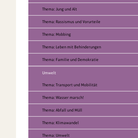
Thema: Jung und Alt
Thema: Rassismus und Vorurteile
Thema: Mobbing
Thema: Leben mit Behinderungen
Thema: Familie und Demokratie
Umwelt
Thema: Transport und Mobilität
Thema: Wasser marsch!
Thema: Abfall und Müll
Thema: Klimawandel
Thema: Umwelt