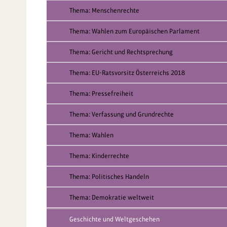
Thema: Menschenrechte
Thema: Wahlen zum Europäischen Parlament
Thema: Gericht und Rechtsprechung
Thema: EU-Ratsvorsitz Österreichs 2018
Thema: Pressefreiheit
Thema: Verfassung und Grundrechte
Thema: Wahlen
Thema: Kinderrechte
Thema: Politisches Handeln
Thema: Demokratie weltweit
Geschichte und Weltgeschehen