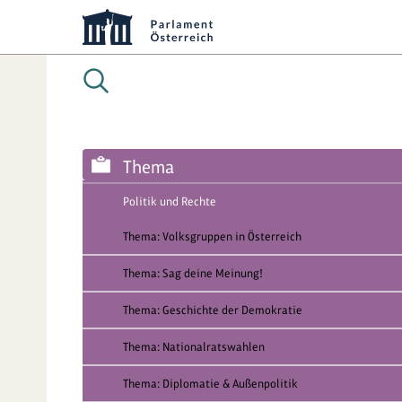
Thema
Politik und Rechte
Thema: Volksgruppen in Österreich
Thema: Sag deine Meinung!
Thema: Geschichte der Demokratie
Thema: Nationalratswahlen
Thema: Diplomatie & Außenpolitik