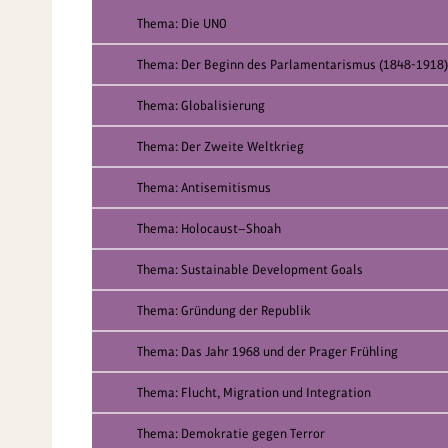
Thema: Die UNO
Thema: Der Beginn des Parlamentarismus (1848-1918)
Thema: Globalisierung
Thema: Der Zweite Weltkrieg
Thema: Antisemitismus
Thema: Holocaust—Shoah
Thema: Sustainable Development Goals
Thema: Gründung der Republik
Thema: Das Jahr 1968 und der Prager Frühling
Thema: Flucht, Migration und Integration
Thema: Demokratie gegen Terror