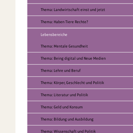
Thema: Landwirtschaft einst und jetzt
Thema: Haben Tiere Rechte?
Lebensbereiche
Thema: Mentale Gesundheit
Thema: Being digital und Neue Medien
Thema: Lehre und Beruf
Thema: Körper, Geschlecht und Politik
Thema: Literatur und Politik
Thema: Geld und Konsum
Thema: Bildung und Ausbildung
Thema: Wissenschaft und Politik