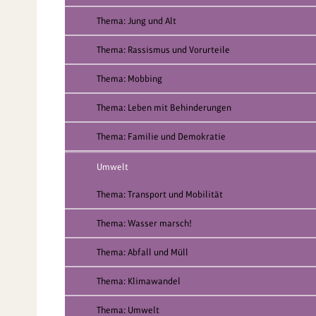
Thema: Jung und Alt
Thema: Rassismus und Vorurteile
Thema: Mobbing
Thema: Leben mit Behinderungen
Thema: Familie und Demokratie
Umwelt
Thema: Transport und Mobilität
Thema: Wasser marsch!
Thema: Abfall und Müll
Thema: Klimawandel
Thema: Umwelt