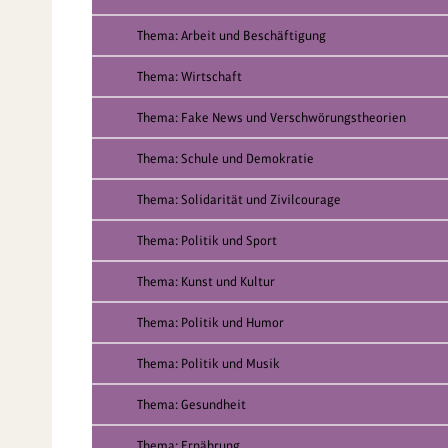
Thema: Arbeit und Beschäftigung
Thema: Wirtschaft
Thema: Fake News und Verschwörungstheorien
Thema: Schule und Demokratie
Thema: Solidarität und Zivilcourage
Thema: Politik und Sport
Thema: Kunst und Kultur
Thema: Politik und Humor
Thema: Politik und Musik
Thema: Gesundheit
Thema: Ernährung