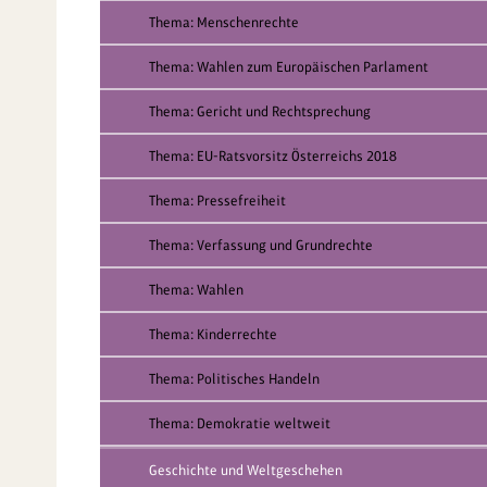
Thema: Menschenrechte
Thema: Wahlen zum Europäischen Parlament
Thema: Gericht und Rechtsprechung
Thema: EU-Ratsvorsitz Österreichs 2018
Thema: Pressefreiheit
Thema: Verfassung und Grundrechte
Thema: Wahlen
Thema: Kinderrechte
Thema: Politisches Handeln
Thema: Demokratie weltweit
Geschichte und Weltgeschehen