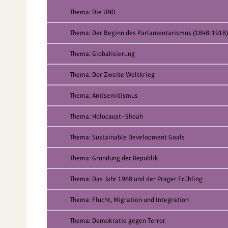
Thema: Die UNO
Thema: Der Beginn des Parlamentarismus (1848-1918)
Thema: Globalisierung
Thema: Der Zweite Weltkrieg
Thema: Antisemitismus
Thema: Holocaust—Shoah
Thema: Sustainable Development Goals
Thema: Gründung der Republik
Thema: Das Jahr 1968 und der Prager Frühling
Thema: Flucht, Migration und Integration
Thema: Demokratie gegen Terror