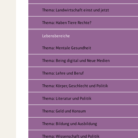
Thema: Landwirtschaft einst und jetzt
Thema: Haben Tiere Rechte?
Lebensbereiche
Thema: Mentale Gesundheit
Thema: Being digital und Neue Medien
Thema: Lehre und Beruf
Thema: Körper, Geschlecht und Politik
Thema: Literatur und Politik
Thema: Geld und Konsum
Thema: Bildung und Ausbildung
Thema: Wissenschaft und Politik