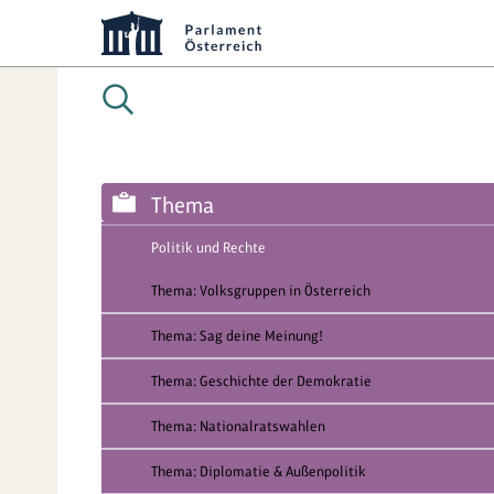
Thema
Politik und Rechte
Thema: Volksgruppen in Österreich
Thema: Sag deine Meinung!
Thema: Geschichte der Demokratie
Thema: Nationalratswahlen
Thema: Diplomatie & Außenpolitik