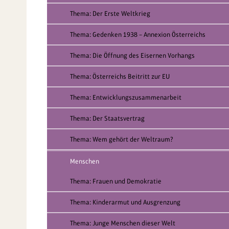
Thema: Der Erste Weltkrieg
Thema: Gedenken 1938 – Annexion Österreichs
Thema: Die Öffnung des Eisernen Vorhangs
Thema: Österreichs Beitritt zur EU
Thema: Entwicklungszusammenarbeit
Thema: Der Staatsvertrag
Thema: Wem gehört der Weltraum?
Menschen
Thema: Frauen und Demokratie
Thema: Kinderarmut und Ausgrenzung
Thema: Junge Menschen dieser Welt