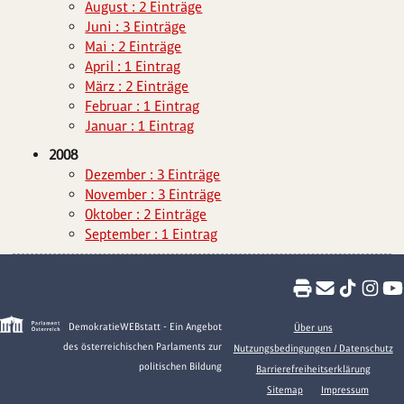
August : 2 Einträge
Juni : 3 Einträge
Mai : 2 Einträge
April : 1 Eintrag
März : 2 Einträge
Februar : 1 Eintrag
Januar : 1 Eintrag
2008
Dezember : 3 Einträge
November : 3 Einträge
Oktober : 2 Einträge
September : 1 Eintrag
DemokratieWEBstatt - Ein Angebot
Über uns
des österreichischen Parlaments zur
Nutzungsbedingungen / Datenschutz
politischen Bildung
Barrierefreiheitserklärung
Sitemap
Impressum