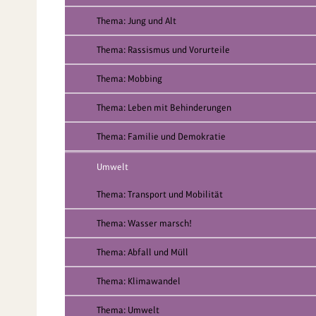
Thema: Jung und Alt
Thema: Rassismus und Vorurteile
Thema: Mobbing
Thema: Leben mit Behinderungen
Thema: Familie und Demokratie
Umwelt
Thema: Transport und Mobilität
Thema: Wasser marsch!
Thema: Abfall und Müll
Thema: Klimawandel
Thema: Umwelt