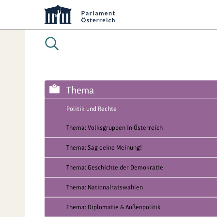
Thema
Politik und Rechte
Thema: Volksgruppen in Österreich
Thema: Sag deine Meinung!
Thema: Geschichte der Demokratie
Thema: Nationalratswahlen
Thema: Diplomatie & Außenpolitik