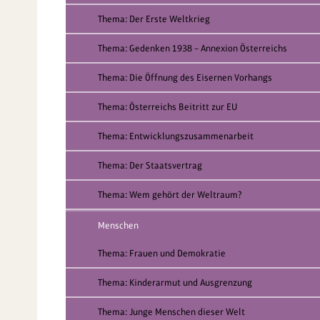
Thema: Der Erste Weltkrieg
Thema: Gedenken 1938 – Annexion Österreichs
Thema: Die Öffnung des Eisernen Vorhangs
Thema: Österreichs Beitritt zur EU
Thema: Entwicklungszusammenarbeit
Thema: Der Staatsvertrag
Thema: Wem gehört der Weltraum?
Menschen
Thema: Frauen und Demokratie
Thema: Kinderarmut und Ausgrenzung
Thema: Junge Menschen dieser Welt