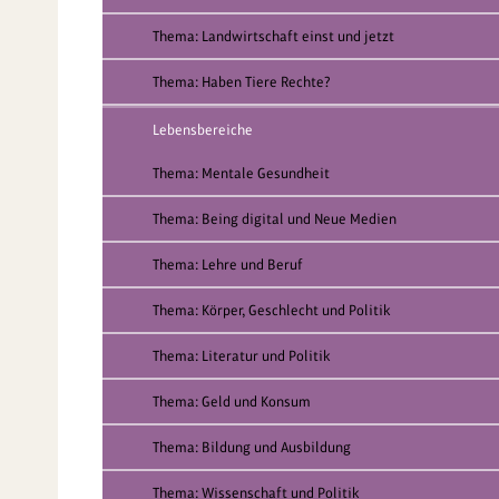
Thema: Landwirtschaft einst und jetzt
Thema: Haben Tiere Rechte?
Lebensbereiche
Thema: Mentale Gesundheit
Thema: Being digital und Neue Medien
Thema: Lehre und Beruf
Thema: Körper, Geschlecht und Politik
Thema: Literatur und Politik
Thema: Geld und Konsum
Thema: Bildung und Ausbildung
Thema: Wissenschaft und Politik