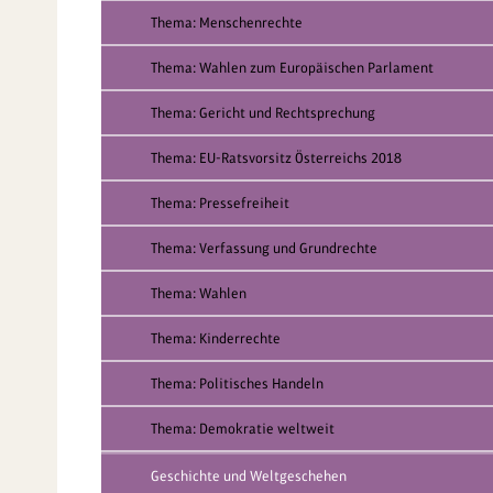
Thema: Menschenrechte
Thema: Wahlen zum Europäischen Parlament
Thema: Gericht und Rechtsprechung
Thema: EU-Ratsvorsitz Österreichs 2018
Thema: Pressefreiheit
Thema: Verfassung und Grundrechte
Thema: Wahlen
Thema: Kinderrechte
Thema: Politisches Handeln
Thema: Demokratie weltweit
Geschichte und Weltgeschehen