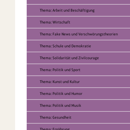
Thema: Arbeit und Beschäftigung
Thema: Wirtschaft
Thema: Fake News und Verschwörungstheorien
Thema: Schule und Demokratie
Thema: Solidarität und Zivilcourage
Thema: Politik und Sport
Thema: Kunst und Kultur
Thema: Politik und Humor
Thema: Politik und Musik
Thema: Gesundheit
Thema: Ernährung