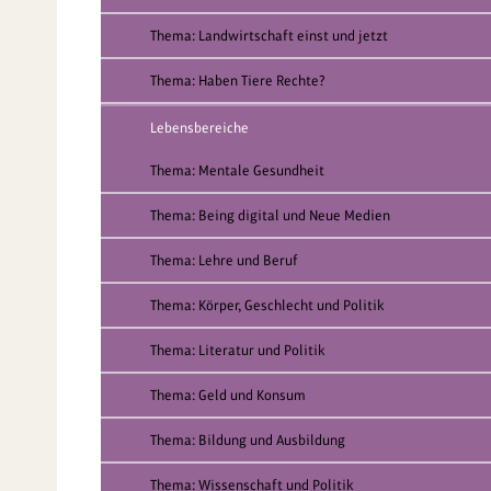
Thema: Landwirtschaft einst und jetzt
Thema: Haben Tiere Rechte?
Lebensbereiche
Thema: Mentale Gesundheit
Thema: Being digital und Neue Medien
Thema: Lehre und Beruf
Thema: Körper, Geschlecht und Politik
Thema: Literatur und Politik
Thema: Geld und Konsum
Thema: Bildung und Ausbildung
Thema: Wissenschaft und Politik