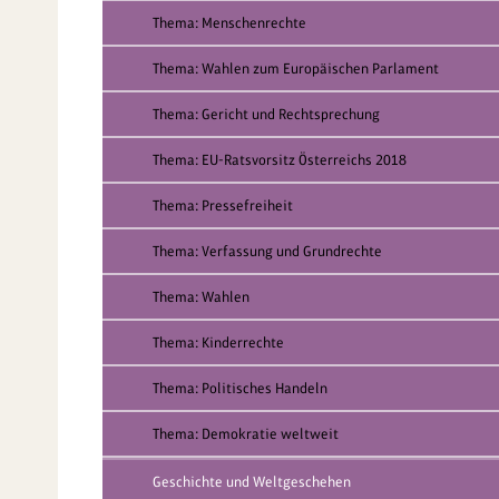
Thema: Menschenrechte
Thema: Wahlen zum Europäischen Parlament
Thema: Gericht und Rechtsprechung
Thema: EU-Ratsvorsitz Österreichs 2018
Thema: Pressefreiheit
Thema: Verfassung und Grundrechte
Thema: Wahlen
Thema: Kinderrechte
Thema: Politisches Handeln
Thema: Demokratie weltweit
Geschichte und Weltgeschehen