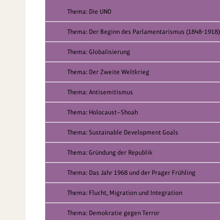
Thema: Die UNO
Thema: Der Beginn des Parlamentarismus (1848-1918)
Thema: Globalisierung
Thema: Der Zweite Weltkrieg
Thema: Antisemitismus
Thema: Holocaust—Shoah
Thema: Sustainable Development Goals
Thema: Gründung der Republik
Thema: Das Jahr 1968 und der Prager Frühling
Thema: Flucht, Migration und Integration
Thema: Demokratie gegen Terror