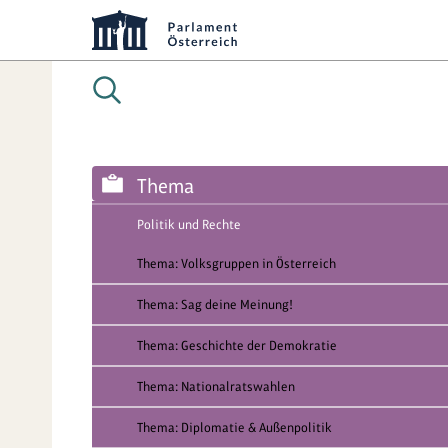
Thema
Politik und Rechte
Thema: Volksgruppen in Österreich
Thema: Sag deine Meinung!
Thema: Geschichte der Demokratie
Thema: Nationalratswahlen
Thema: Diplomatie & Außenpolitik