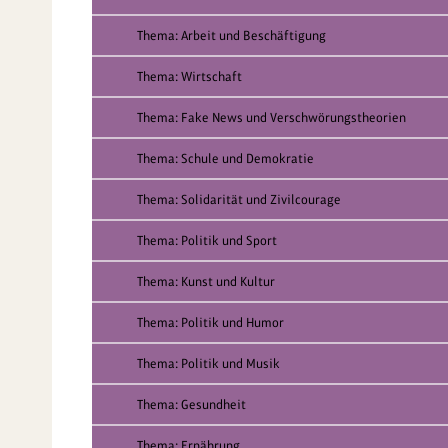
Thema: Arbeit und Beschäftigung
Thema: Wirtschaft
Thema: Fake News und Verschwörungstheorien
Thema: Schule und Demokratie
Thema: Solidarität und Zivilcourage
Thema: Politik und Sport
Thema: Kunst und Kultur
Thema: Politik und Humor
Thema: Politik und Musik
Thema: Gesundheit
Thema: Ernährung