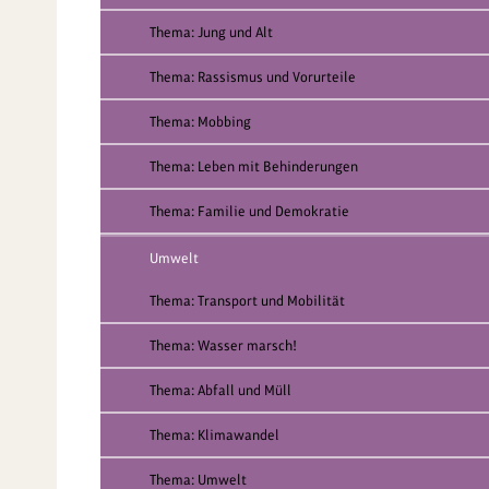
Thema: Jung und Alt
Thema: Rassismus und Vorurteile
Thema: Mobbing
Thema: Leben mit Behinderungen
Thema: Familie und Demokratie
Umwelt
Thema: Transport und Mobilität
Thema: Wasser marsch!
Thema: Abfall und Müll
Thema: Klimawandel
Thema: Umwelt