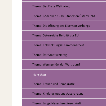
Thema: Der Erste Weltkrieg
Thema: Gedenken 1938 – Annexion Österreichs
Thema: Die Öffnung des Eisernen Vorhangs
Thema: Österreichs Beitritt zur EU
Thema: Entwicklungszusammenarbeit
Thema: Der Staatsvertrag
Thema: Wem gehört der Weltraum?
Menschen
Thema: Frauen und Demokratie
Thema: Kinderarmut und Ausgrenzung
Thema: Junge Menschen dieser Welt